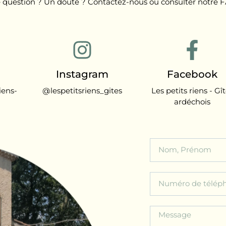
 question ? Un doute ? Contactez-nous ou consulter notre F
Instagram
Facebook
iens-
@lespetitsriens_gites
Les petits riens - Gî
ardéchois