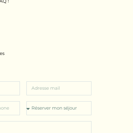
AQ !
tes