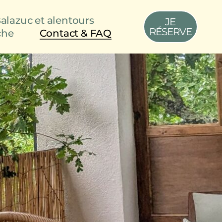
alazuc et alentours
JE
RÉSERVE
che
Contact & FAQ
S