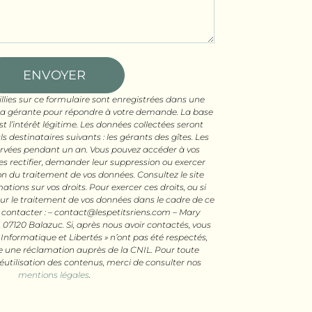
ENVOYER
llies sur ce formulaire sont enregistrées dans une
 la gérante pour répondre à votre demande. La base
t l’intérêt légitime. Les données collectées seront
destinataires suivants : les gérants des gîtes. Les
rvées pendant un an. Vous pouvez accéder à vos
es rectifier, demander leur suppression ou exercer
tion du traitement de vos données. Consultez le site
mations sur vos droits. Pour exercer ces droits, ou si
ur le traitement de vos données dans le cadre de ce
z contacter : – contact@lespetitsriens.com – Mary
, 07120 Balazuc. Si, après nous avoir contactés, vous
 Informatique et Libertés » n’ont pas été respectés,
e une réclamation auprès de la CNIL. Pour toute
 réutilisation des contenus, merci de consulter nos
mentions légales
.