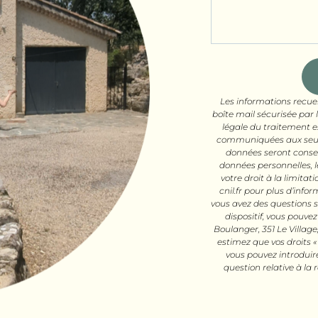
Les informations recuei
boîte mail sécurisée par
légale du traitement es
communiquées aux seuls 
données seront conse
données personnelles, l
votre droit à la limita
cnil.fr pour plus d’infor
vous avez des questions s
dispositif, vous pouve
Boulanger, 351 Le Village
estimez que vos droits «
vous pouvez introduir
question relative à la