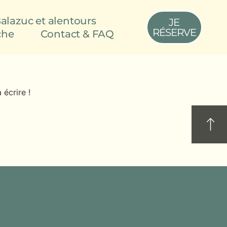
alazuc et alentours
JE
RÉSERVE
che
Contact & FAQ
écrire !